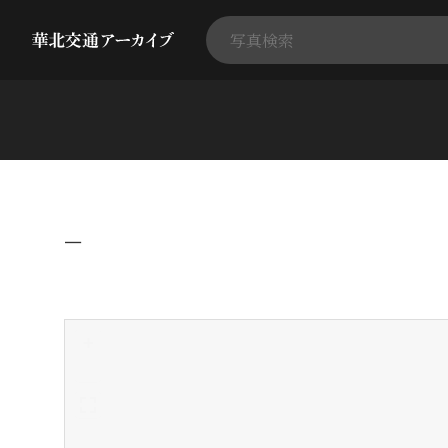
−
+
-