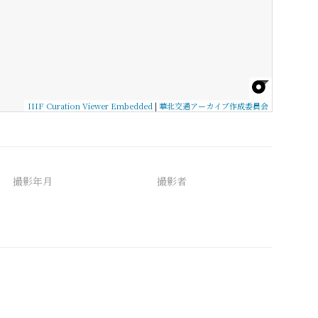
IIIF Curation Viewer Embedded
|
華北交通アーカイブ作成委員会
撮影年月
撮影者
備考