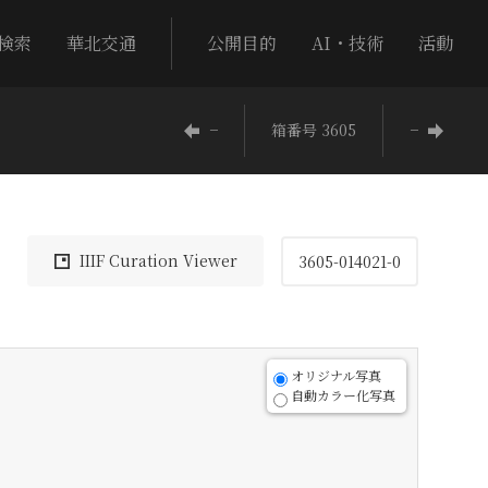
検索
華北交通
公開目的
AI・技術
活動
−
箱番号 3605
−
IIIF Curation Viewer
3605-014021-0
オリジナル写真
自動カラー化写真