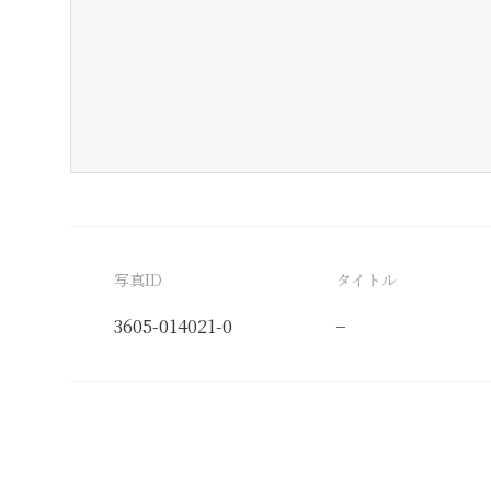
写真ID
タイトル
3605-014021-0
−
分類番号
検閲印