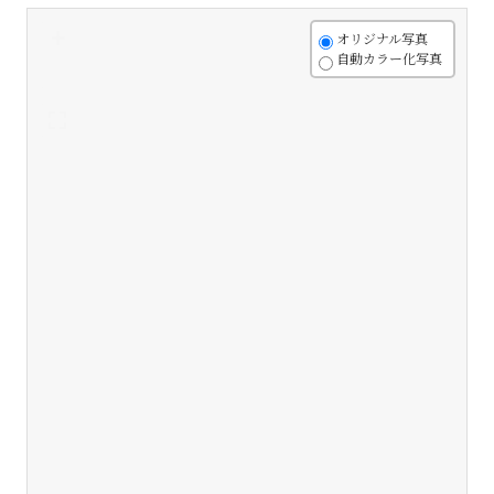
+
オリジナル写真
自動カラー化写真
-