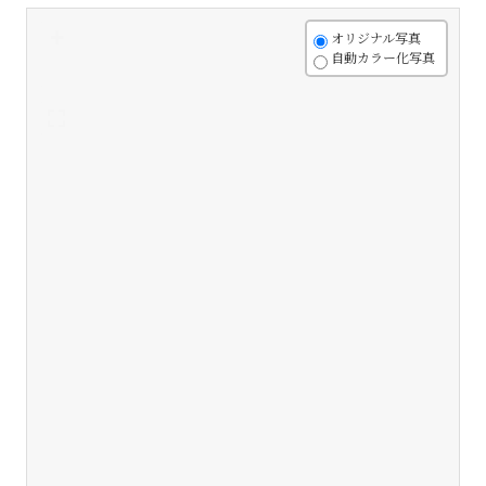
+
オリジナル写真
自動カラー化写真
-