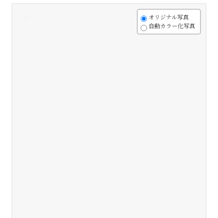
+
オリジナル写真
自動カラー化写真
-