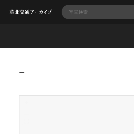
−
+
-