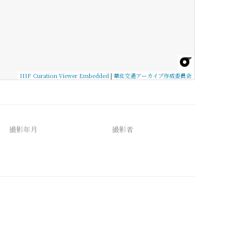
IIIF Curation Viewer Embedded
|
華北交通アーカイブ作成委員会
撮影年月
撮影者
備考