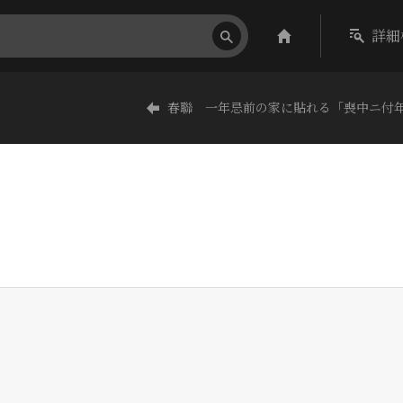
詳細
春聯 一年忌前の家に貼れる「喪中ニ付