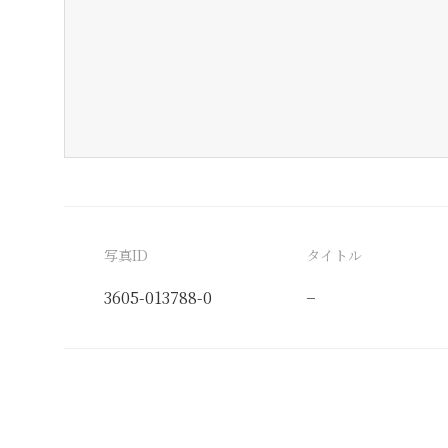
写真ID
タイトル
3605-013788-0
−
分類番号
検閲印