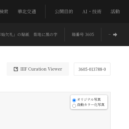
検索
華北交通
公開目的
AI・技術
活動
年始欠礼」の貼紙 紫地に黒の字
箱番号 3605
−
IIIF Curation Viewer
3605-013788-0
オリジナル写真
自動カラー化写真