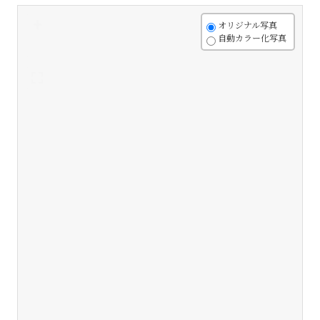
+
オリジナル写真
自動カラー化写真
-