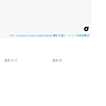
IIIF Curation Viewer Embedded
|
華北交通アーカイブ作成委員会
撮影年月
撮影者
備考