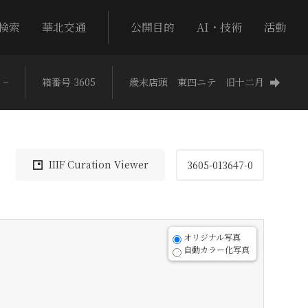
検索
華北交通
公開目的
AI・技術
活動
−
箱番号 3605
歳末店頭 東四ニテ 旧十二月
IIIF Curation Viewer
3605-013647-0
オリジナル写真
自動カラー化写真