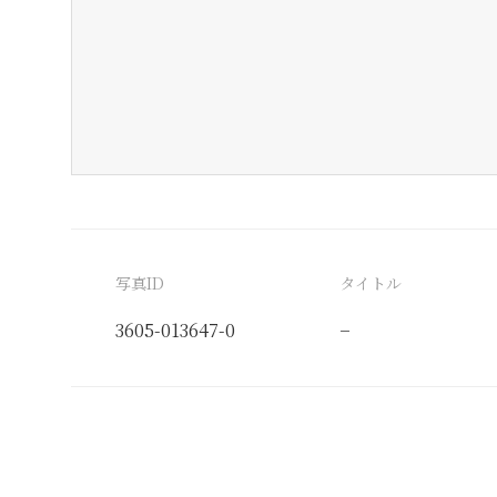
写真ID
タイトル
3605-013647-0
−
分類番号
検閲印