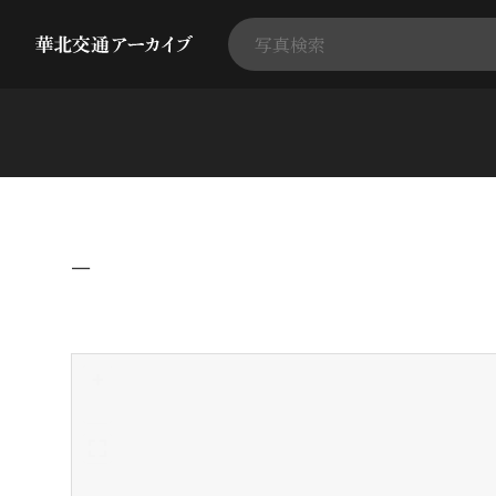
−
+
-