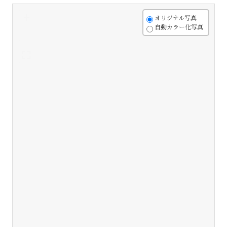
+
オリジナル写真
自動カラー化写真
-