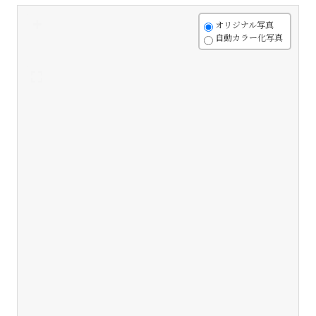
+
オリジナル写真
自動カラー化写真
-