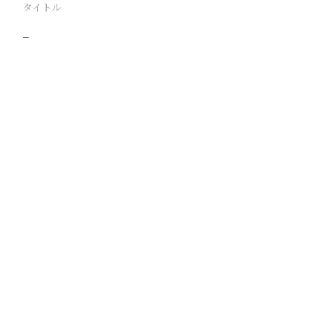
タイトル
−
駅
路線
撮影年月
撮影者