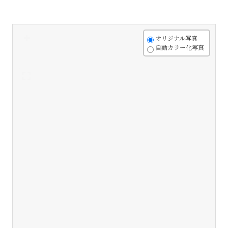
+
オリジナル写真
自動カラー化写真
-