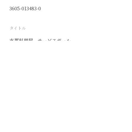
3605-013483-0
タイトル
支那料理屋 サービスガール
駅
北京
路線
京古線
京包線
大台線
通州東站線
撮影年月