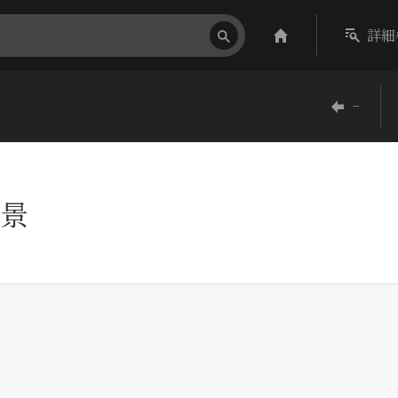
詳細
−
景