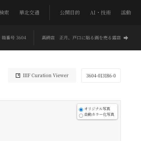
検索
華北交通
公開目的
AI・技術
活動
箱番号 3604
高碑店 正月、戸口に貼る画を売る露店
IIIF Curation Viewer
3604-013186-0
オリジナル写真
自動カラー化写真