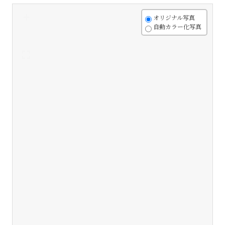
+
オリジナル写真
自動カラー化写真
-