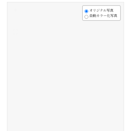
+
オリジナル写真
自動カラー化写真
-