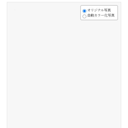
+
オリジナル写真
自動カラー化写真
-