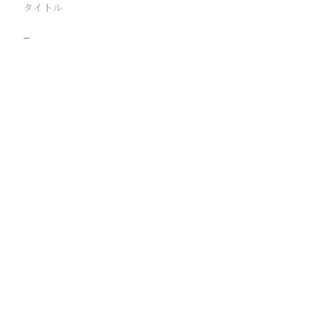
タイトル
−
駅
路線
撮影年月
撮影者