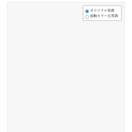
+
オリジナル写真
自動カラー化写真
-