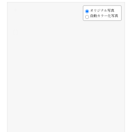
+
オリジナル写真
自動カラー化写真
-