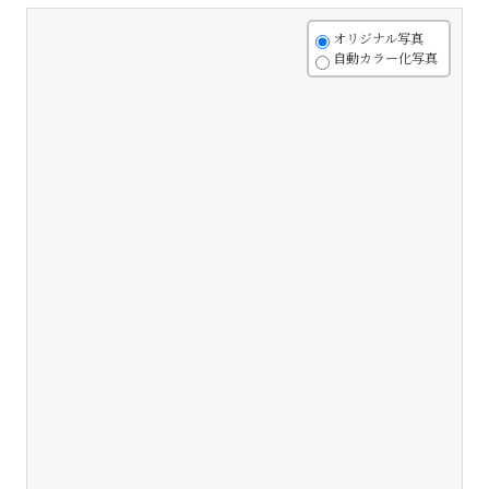
+
オリジナル写真
自動カラー化写真
-