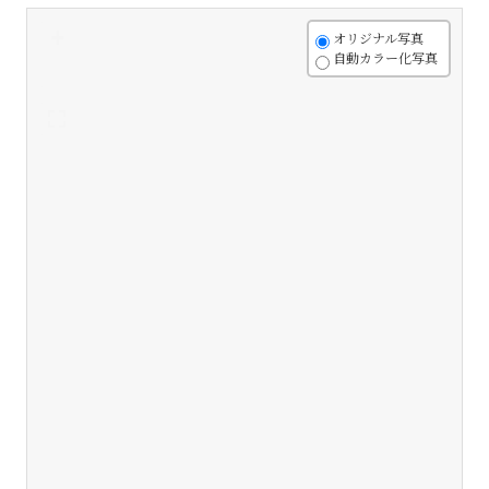
+
オリジナル写真
自動カラー化写真
-