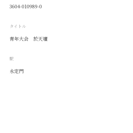
3604-010989-0
タイトル
青年大会 於天壇
駅
永定門
路線
京山線
南苑簡便鉄路
撮影年月