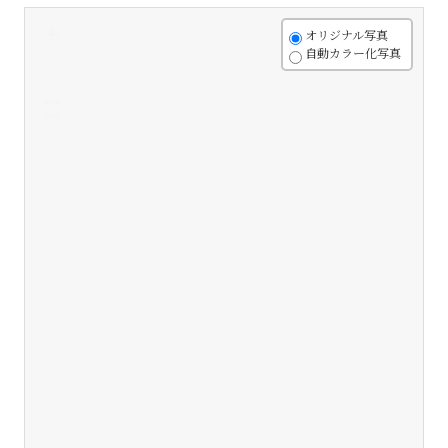
+
オリジナル写真
自動カラー化写真
-