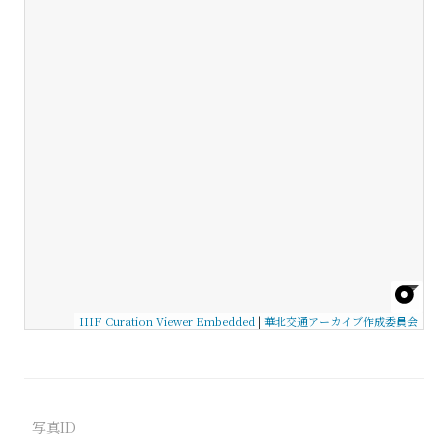
IIIF Curation Viewer Embedded
|
華北交通アーカイブ作成委員会
写真ID