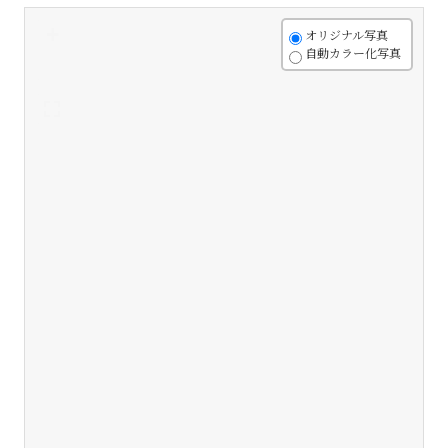
+
オリジナル写真
自動カラー化写真
-