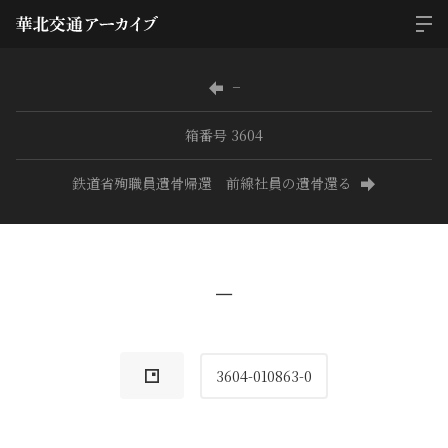
−
箱番号 3604
鉄道省殉職員遺骨帰還 前線社員の遺骨還る
−
3604-010863-0