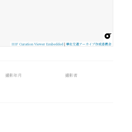
IIIF Curation Viewer Embedded
|
華北交通アーカイブ作成委員会
撮影年月
撮影者
備考