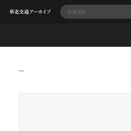
−
+
-