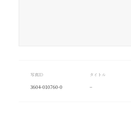
写真ID
タイトル
3604-010760-0
−
分類番号
検閲印