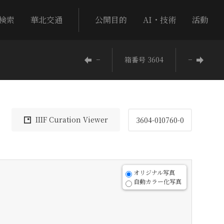
検索
華北交通
公開目的
AI・技術
活動
−
箱番号 3604
−
IIIF Curation Viewer
3604-010760-0
オリジナル写真
自動カラー化写真