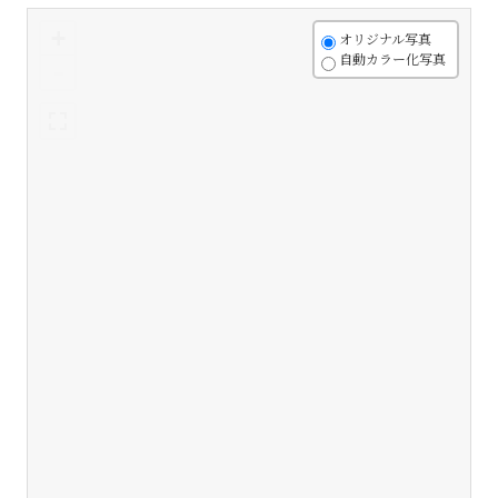
+
オリジナル写真
自動カラー化写真
-