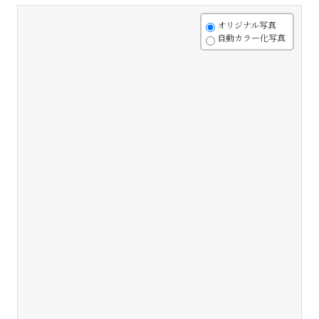
+
オリジナル写真
自動カラー化写真
-