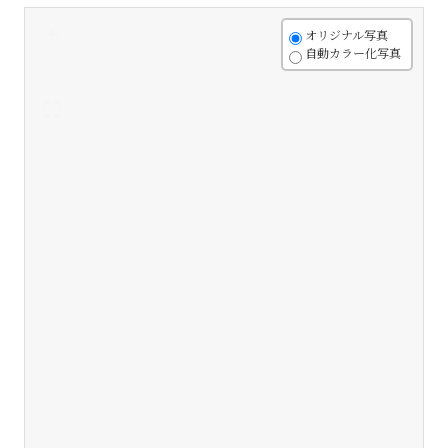
+
オリジナル写真
自動カラー化写真
-