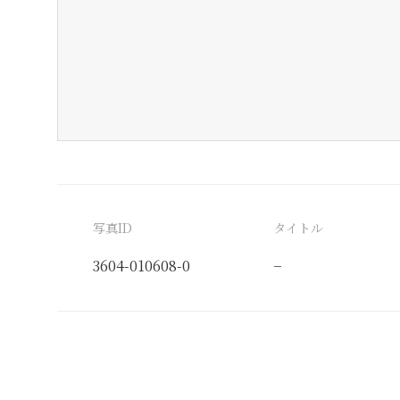
写真ID
タイトル
3604-010608-0
−
分類番号
検閲印