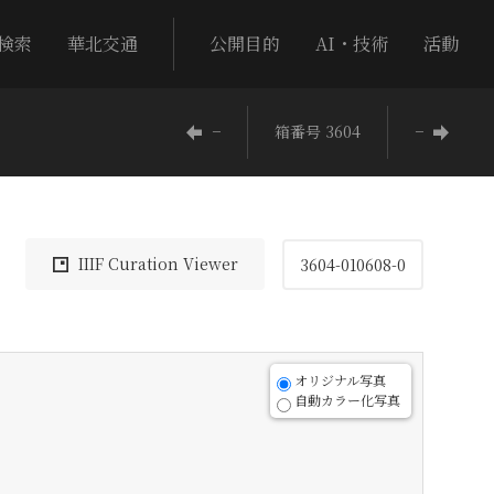
検索
華北交通
公開目的
AI・技術
活動
−
箱番号 3604
−
IIIF Curation Viewer
3604-010608-0
オリジナル写真
自動カラー化写真