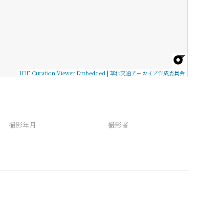
IIIF Curation Viewer Embedded
|
華北交通アーカイブ作成委員会
撮影年月
撮影者
備考