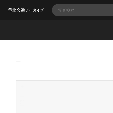
−
+
-