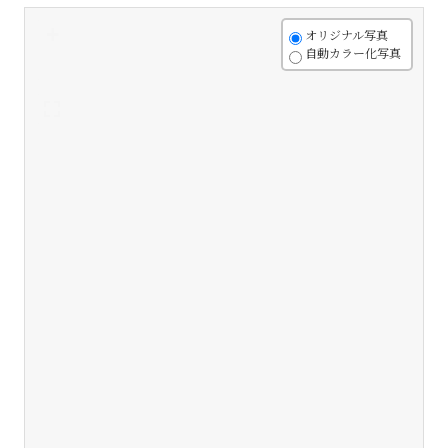
+
オリジナル写真
自動カラー化写真
-