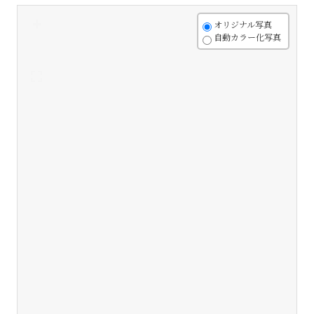
+
オリジナル写真
自動カラー化写真
-