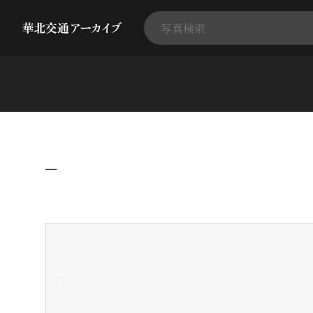
−
+
-