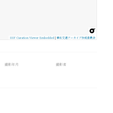
IIIF Curation Viewer Embedded
|
華北交通アーカイブ作成委員会
撮影年月
撮影者
備考