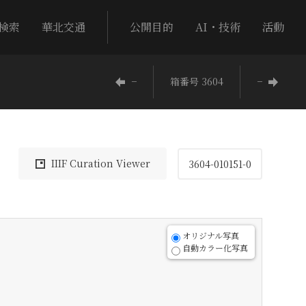
検索
華北交通
公開目的
AI・技術
活動
−
箱番号 3604
−
IIIF Curation Viewer
3604-010151-0
オリジナル写真
自動カラー化写真