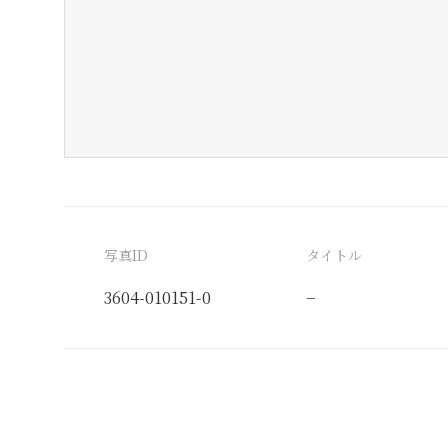
写真ID
タイトル
3604-010151-0
−
分類番号
検閲印