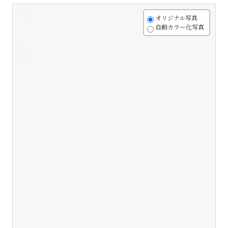
+
オリジナル写真
自動カラー化写真
-