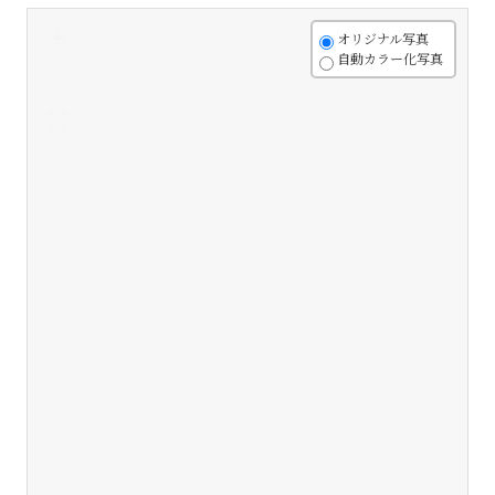
+
オリジナル写真
自動カラー化写真
-