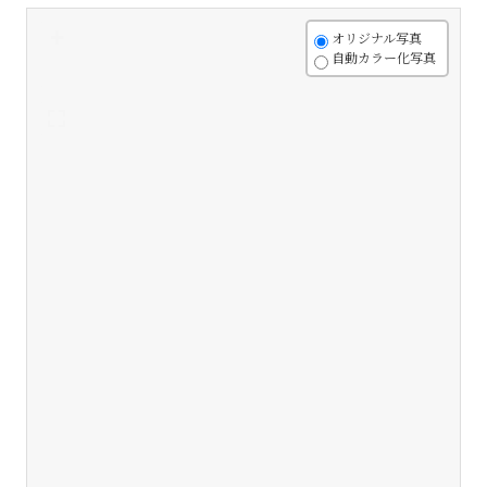
+
オリジナル写真
自動カラー化写真
-