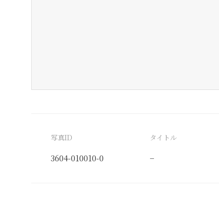
写真ID
タイトル
3604-010010-0
−
分類番号
検閲印