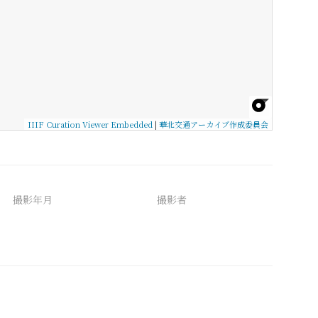
IIIF Curation Viewer Embedded
|
華北交通アーカイブ作成委員会
撮影年月
撮影者
備考