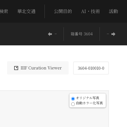
検索
華北交通
公開目的
AI・技術
活動
−
箱番号 3604
−
IIIF Curation Viewer
3604-010010-0
オリジナル写真
自動カラー化写真