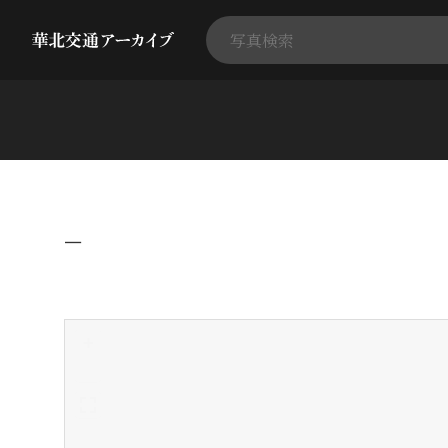
−
+
-