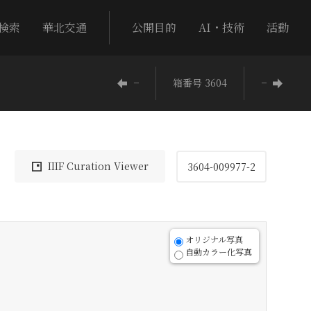
検索
華北交通
公開目的
AI・技術
活動
−
箱番号 3604
−
IIIF Curation Viewer
3604-009977-2
オリジナル写真
自動カラー化写真