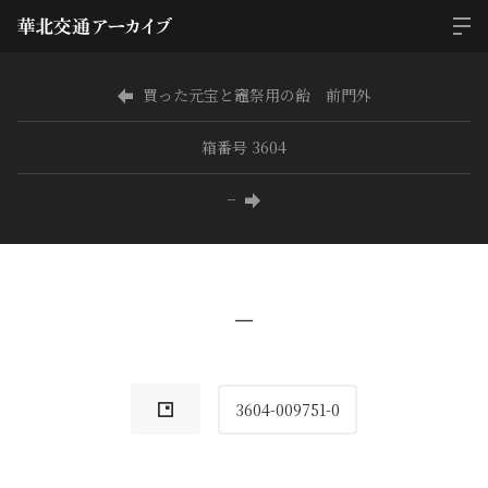
買った元宝と竈祭用の飴 前門外
箱番号 3604
−
−
3604-009751-0