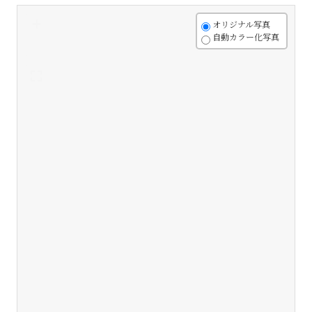
+
オリジナル写真
自動カラー化写真
-