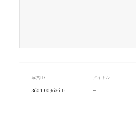
写真ID
タイトル
3604-009636-0
−
分類番号
検閲印