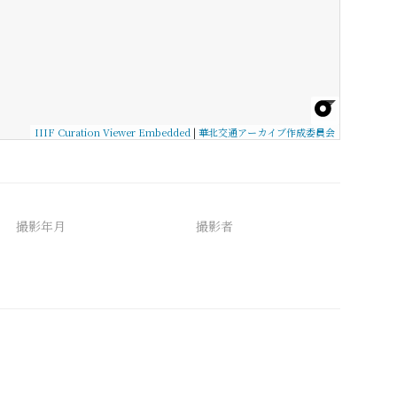
IIIF Curation Viewer Embedded
|
華北交通アーカイブ作成委員会
撮影年月
撮影者
備考