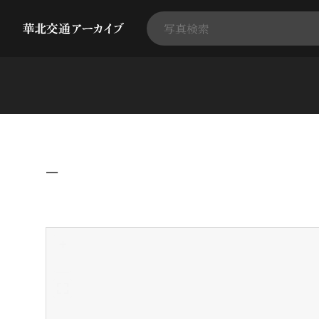
−
+
-