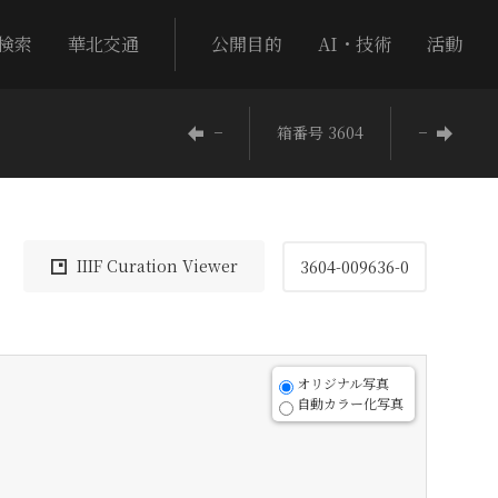
検索
華北交通
公開目的
AI・技術
活動
−
箱番号 3604
−
IIIF Curation Viewer
3604-009636-0
オリジナル写真
自動カラー化写真