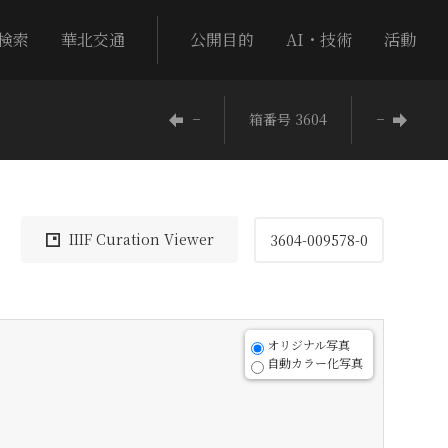
検索
華北交通
公開目的
AI・技術
活動
−
箱番号 3604
−
IIIF Curation Viewer
3604-009578-0
オリジナル写真
自動カラー化写真