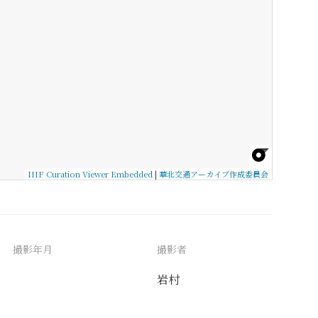
IIIF Curation Viewer Embedded
|
華北交通アーカイブ作成委員会
撮影年月
撮影者
岩村