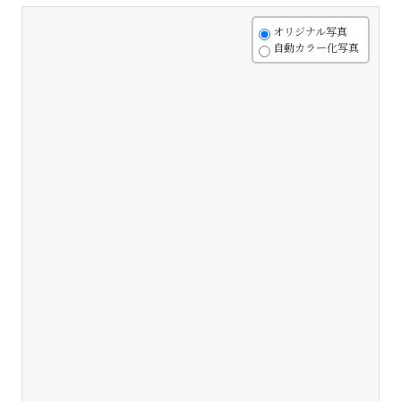
+
オリジナル写真
自動カラー化写真
-