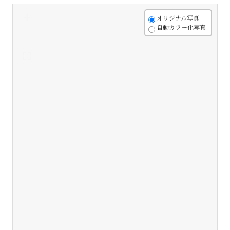
+
オリジナル写真
自動カラー化写真
-