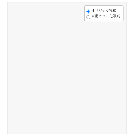
+
オリジナル写真
自動カラー化写真
-