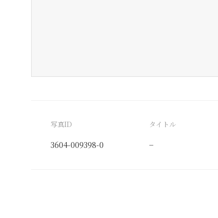
写真ID
タイトル
3604-009398-0
−
分類番号
検閲印