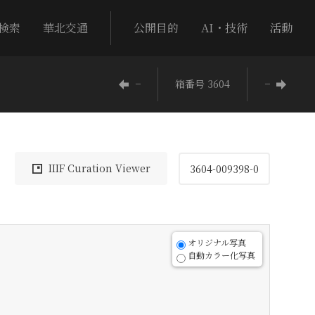
検索
華北交通
公開目的
AI・技術
活動
−
箱番号 3604
−
IIIF Curation Viewer
3604-009398-0
オリジナル写真
自動カラー化写真