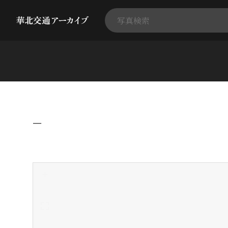
−
+
-