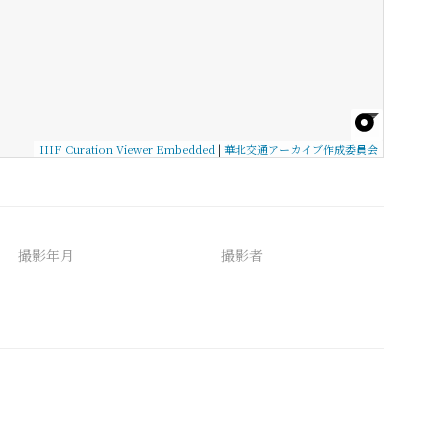
IIIF Curation Viewer Embedded
|
華北交通アーカイブ作成委員会
撮影年月
撮影者
備考