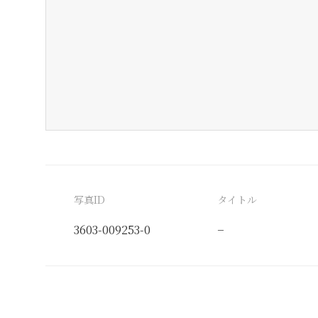
写真ID
タイトル
3603-009253-0
−
分類番号
検閲印