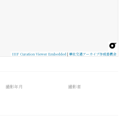
IIIF Curation Viewer Embedded
|
華北交通アーカイブ作成委員会
撮影年月
撮影者
備考