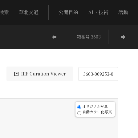
検索
華北交通
公開目的
AI・技術
活動
−
箱番号 3603
−
IIIF Curation Viewer
3603-009253-0
オリジナル写真
自動カラー化写真