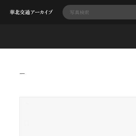
−
+
-