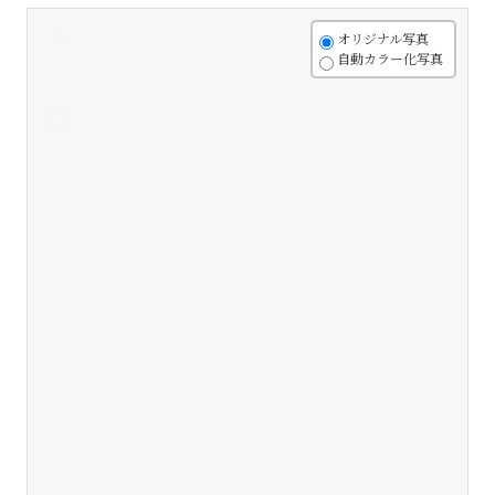
+
オリジナル写真
自動カラー化写真
-