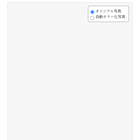
+
オリジナル写真
自動カラー化写真
-