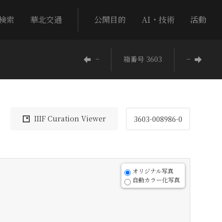
検索
華北交通
公開目的
AI・技術
活動
−
箱番号 3603
−
IIIF Curation Viewer
3603-008986-0
オリジナル写真
自動カラー化写真