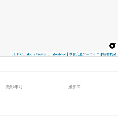
IIIF Curation Viewer Embedded
|
華北交通アーカイブ作成委員会
撮影年月
撮影者
備考