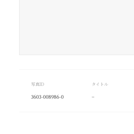
写真ID
タイトル
3603-008986-0
−
分類番号
検閲印