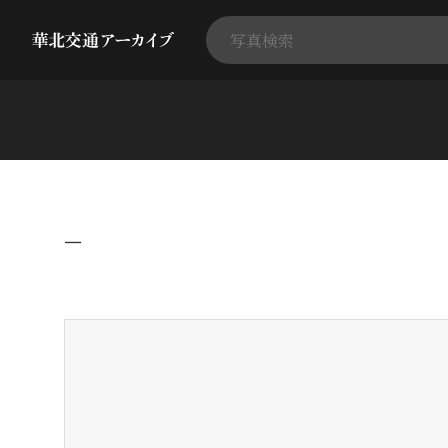
−
+
-