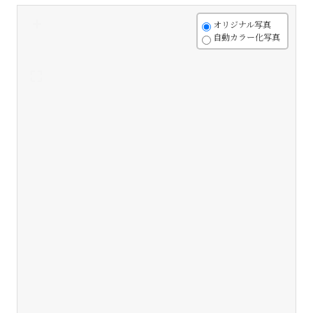
+
オリジナル写真
自動カラー化写真
-