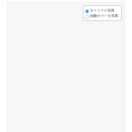
+
オリジナル写真
自動カラー化写真
-