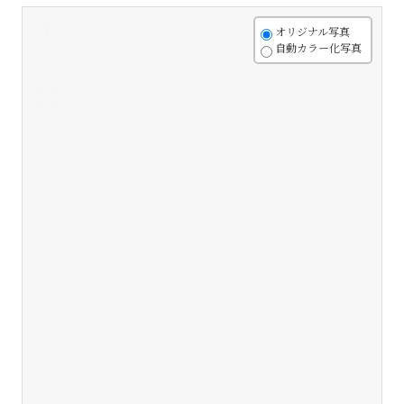
+
オリジナル写真
自動カラー化写真
-