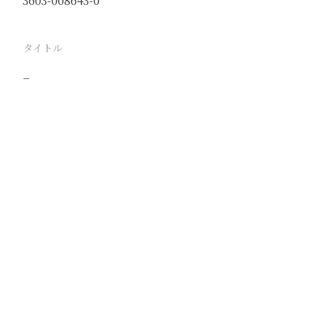
3603-008643-0
タイトル
−
駅
路線
撮影年月
撮影者