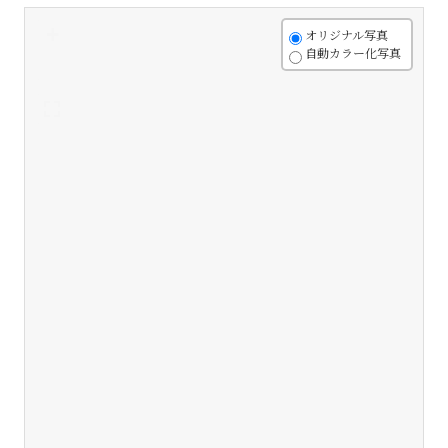
+
オリジナル写真
自動カラー化写真
-