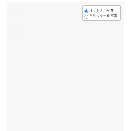
+
オリジナル写真
自動カラー化写真
-