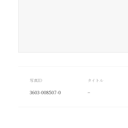
写真ID
タイトル
3603-008507-0
−
分類番号
検閲印