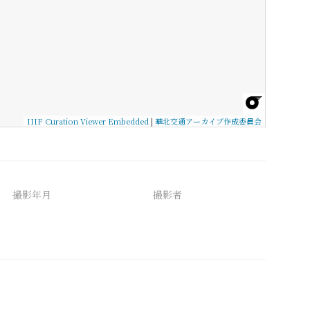
IIIF Curation Viewer Embedded
|
華北交通アーカイブ作成委員会
撮影年月
撮影者
備考