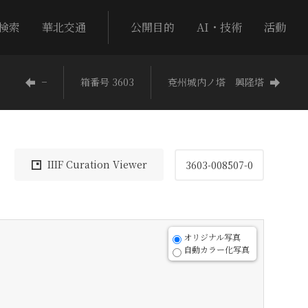
検索
華北交通
公開目的
AI・技術
活動
−
箱番号 3603
兗州城内ノ塔 興隆塔
IIIF Curation Viewer
3603-008507-0
オリジナル写真
自動カラー化写真